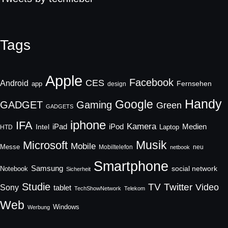
Tags
Apple
Facebook
CES
Android
Fernsehen
app
design
Handy
Google
GADGET
Gaming
Green
GADGETS
iphone
IFA
Kamera
iPad
Intel
iPod
Medien
Laptop
HTD
Musik
Microsoft
Mobile
Messe
Mobiltelefon
neu
netbook
Smartphone
Samsung
social network
Notebook
Sicherheit
Studie
TV
Twitter
Video
Sony
tablet
TechShowNetwork
Telekom
Web
Windows
Werbung