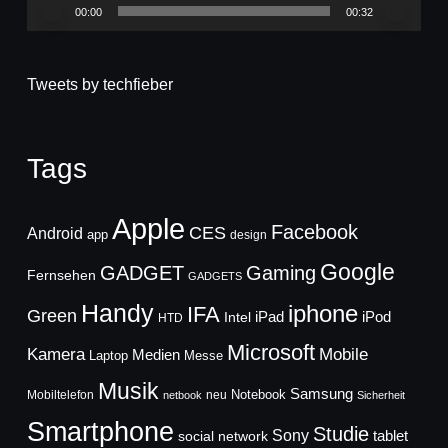
00:00
00:32
Tweets by techfieber
Tags
Apple
Facebook
CES
Android
app
design
Google
GADGET
Gaming
Fernsehen
GADGETS
Handy
iphone
IFA
Green
iPad
Intel
iPod
HTD
Microsoft
Mobile
Kamera
Medien
Laptop
Messe
Musik
Samsung
Notebook
Mobiltelefon
neu
netbook
Sicherheit
Smartphone
Studie
Sony
social network
tablet