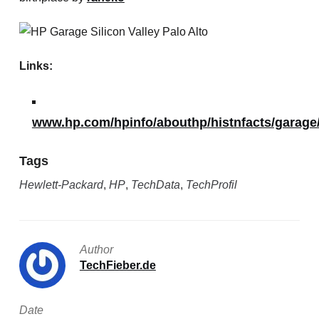
Links:
www.hp.com/hpinfo/abouthp/histnfacts/garage
Tags
Hewlett-Packard
,
HP
,
TechData
,
TechProfil
Author
TechFieber.de
Date