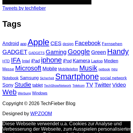
Tweets by techfieber
Tags
Apple
Facebook
CES
Android
Fernsehen
app
design
Handy
Google
GADGET
Gaming
Green
GADGETS
iphone
IFA
Kamera
iPad
Intel
iPod
Medien
Laptop
HTD
Musik
Microsoft
Mobile
Messe
Mobiltelefon
neu
netbook
Smartphone
Samsung
social network
Notebook
Sicherheit
Studie
TV
Twitter
Video
Sony
tablet
TechShowNetwork
Telekom
Web
Windows
Werbung
Copyright © 2026 TechFieber Blog
Designed by
WPZOOM
Diese Webseite verwendet u.a. Cookies zur Analyse und
Verbesserung der Webseite, zum Ausspielen personalisierter