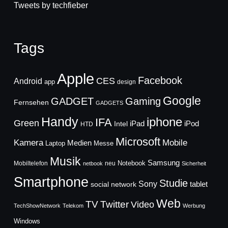
Tweets by techfieber
Tags
Apple
Facebook
CES
Android
app
design
Google
GADGET
Gaming
Fernsehen
GADGETS
Handy
iphone
IFA
Green
iPad
Intel
iPod
HTD
Microsoft
Mobile
Kamera
Medien
Laptop
Messe
Musik
Samsung
Notebook
Mobiltelefon
neu
netbook
Sicherheit
Smartphone
Studie
Sony
social network
tablet
Web
TV
Twitter
Video
TechShowNetwork
Telekom
Werbung
Windows