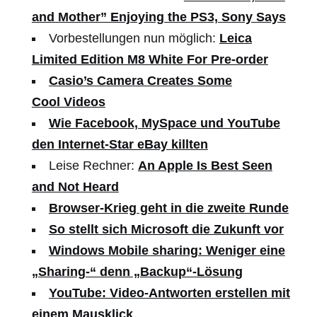
and Mother” Enjoying the PS3, Sony Says
Vorbestellungen nun möglich:
Leica
Limited Edition M8 White For Pre-order
Casio’s Camera Creates Some
Cool Videos
Wie Facebook, MySpace und YouTube
den Internet-Star eBay killten
Leise Rechner:
An Apple Is Best Seen
and Not Heard
Browser-Krieg geht in die zweite Runde
So stellt sich Microsoft die Zukunft vor
Windows Mobile sharing: Weniger eine
„Sharing-“ denn „Backup“-Lösung
YouTube: Video-Antworten erstellen mit
einem Mausklick