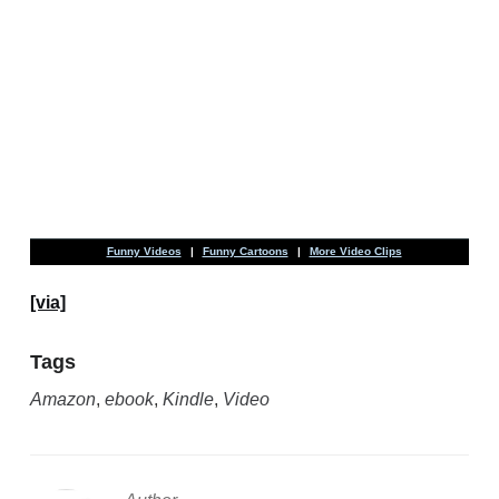
Funny Videos
|
Funny Cartoons
|
More Video Clips
[via]
Tags
Amazon
,
ebook
,
Kindle
,
Video