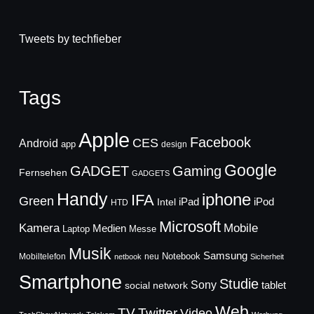
Tweets by techfieber
Tags
Apple
Facebook
CES
Android
app
design
Google
GADGET
Gaming
Fernsehen
GADGETS
Handy
iphone
IFA
Green
iPad
Intel
iPod
HTD
Microsoft
Mobile
Kamera
Medien
Laptop
Messe
Musik
Samsung
Notebook
Mobiltelefon
neu
netbook
Sicherheit
Smartphone
Studie
Sony
social network
tablet
Web
TV
Twitter
Video