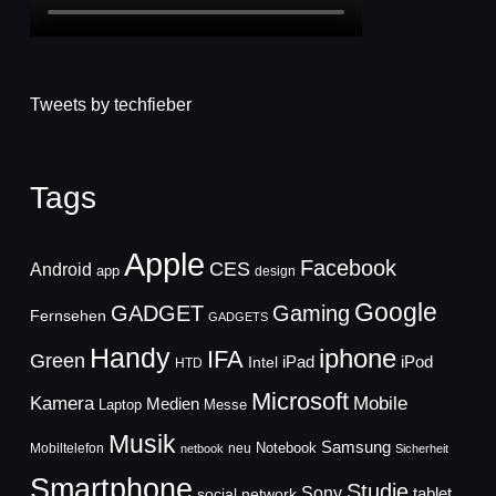
Tweets by techfieber
Tags
Apple
Facebook
CES
Android
app
design
Google
GADGET
Gaming
Fernsehen
GADGETS
Handy
iphone
IFA
Green
iPad
Intel
iPod
HTD
Microsoft
Mobile
Kamera
Medien
Laptop
Messe
Musik
Samsung
Notebook
Mobiltelefon
neu
netbook
Sicherheit
Smartphone
Studie
Sony
social network
tablet