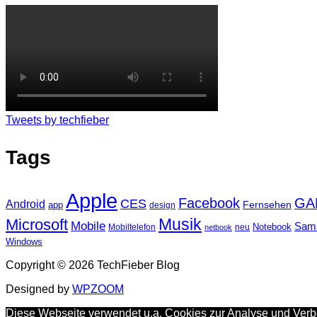
Tweets by techfieber
Tags
Apple
Facebook
GA
CES
Android
Fernsehen
app
design
Musik
Microsoft
Mobile
Sam
Notebook
Mobiltelefon
neu
netbook
Windows
Copyright © 2026 TechFieber Blog
Designed by
WPZOOM
Diese Webseite verwendet u.a. Cookies zur Analyse und Verbe