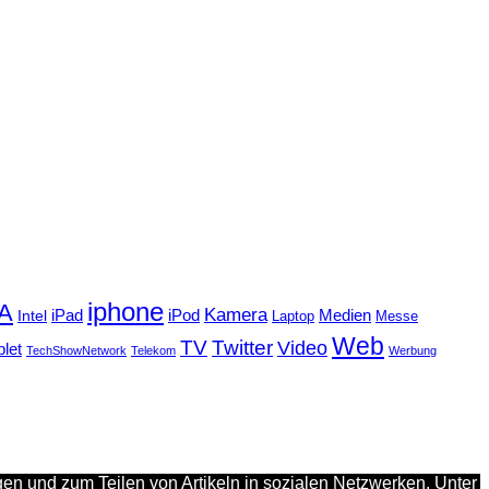
iphone
FA
Kamera
iPad
Intel
iPod
Medien
Laptop
Messe
Web
TV
Twitter
Video
blet
TechShowNetwork
Telekom
Werbung
en und zum Teilen von Artikeln in sozialen Netzwerken. Unter