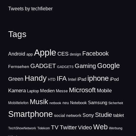
Tweets by techfieber
Tags
Apple
Facebook
CES
Android
app
design
Google
GADGET
Gaming
Fernsehen
GADGETS
Handy
iphone
IFA
Green
iPad
Intel
iPod
HTD
Microsoft
Mobile
Kamera
Medien
Laptop
Messe
Musik
Samsung
Notebook
Mobiltelefon
neu
netbook
Sicherheit
Smartphone
Studie
Sony
social network
tablet
Web
TV
Twitter
Video
TechShowNetwork
Telekom
Werbung