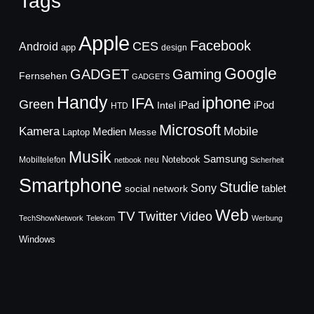
Tags
Apple
Facebook
CES
Android
app
design
Google
GADGET
Gaming
Fernsehen
GADGETS
Handy
iphone
IFA
Green
iPad
Intel
iPod
HTD
Microsoft
Mobile
Kamera
Medien
Laptop
Messe
Musik
Samsung
Notebook
Mobiltelefon
neu
netbook
Sicherheit
Smartphone
Studie
Sony
social network
tablet
Web
TV
Twitter
Video
TechShowNetwork
Telekom
Werbung
Windows