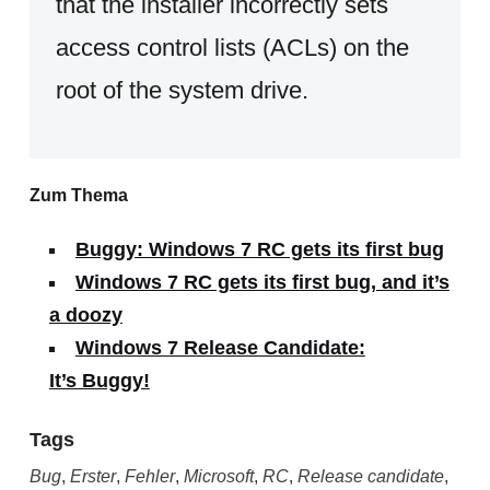
that the installer incorrectly sets
access control lists (ACLs) on the
root of the system drive.
Zum Thema
Buggy: Windows 7 RC gets its first bug
Windows 7 RC gets its first bug, and it’s
a doozy
Windows 7 Release Candidate:
It’s Buggy!
Tags
Bug
,
Erster
,
Fehler
,
Microsoft
,
RC
,
Release candidate
,