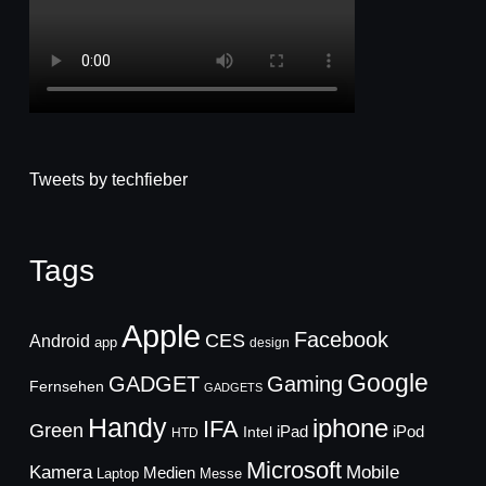
Tweets by techfieber
Tags
Apple
Facebook
CES
Android
app
design
Google
GADGET
Gaming
Fernsehen
GADGETS
Handy
iphone
IFA
Green
iPad
Intel
iPod
HTD
Microsoft
Mobile
Kamera
Medien
Laptop
Messe