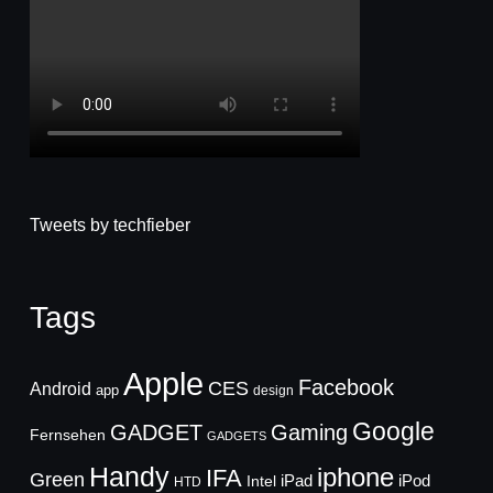
Tweets by techfieber
Tags
Apple
Facebook
CES
Android
app
design
Google
GADGET
Gaming
Fernsehen
GADGETS
Handy
iphone
IFA
Green
iPad
Intel
iPod
HTD