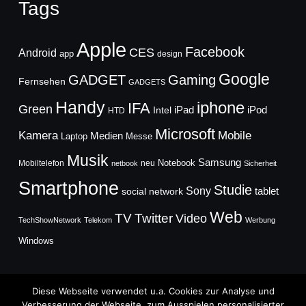
Tags
Apple
Facebook
CES
Android
app
design
Google
GADGET
Gaming
Fernsehen
GADGETS
Handy
iphone
IFA
Green
iPad
Intel
iPod
HTD
Microsoft
Mobile
Kamera
Medien
Laptop
Messe
Musik
Samsung
Notebook
Mobiltelefon
neu
netbook
Sicherheit
Smartphone
Studie
Sony
social network
tablet
Web
TV
Twitter
Video
TechShowNetwork
Telekom
Werbung
Windows
Diese Webseite verwendet u.a. Cookies zur Analyse und
Verbesserung der Webseite, zum Ausspielen personalisierter