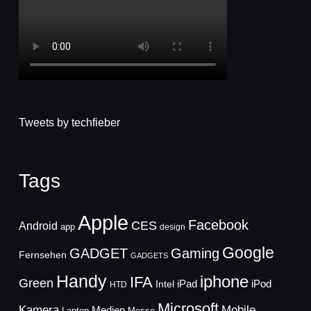
Tweets by techfieber
Tags
Apple
Facebook
CES
Android
app
design
Google
GADGET
Gaming
Fernsehen
GADGETS
Handy
iphone
IFA
Green
iPad
Intel
iPod
HTD
Microsoft
Mobile
Kamera
Medien