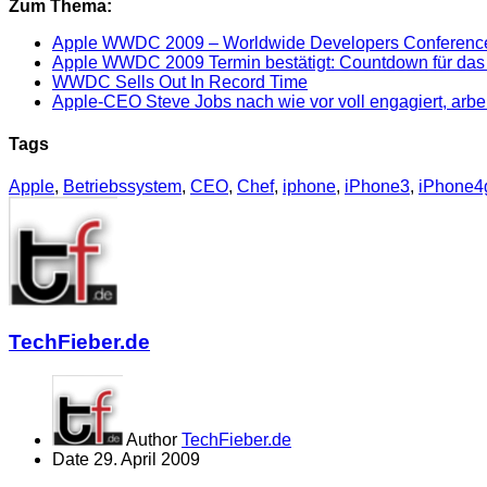
Zum Thema:
Apple WWDC 2009 – Worldwide Developers Conferenc
Apple WWDC 2009 Termin bestätigt: Countdown für das
WWDC Sells Out In Record Time
Apple-CEO Steve Jobs nach wie vor voll engagiert, arbei
Tags
Apple
,
Betriebssystem
,
CEO
,
Chef
,
iphone
,
iPhone3
,
iPhone4
TechFieber.de
Author
TechFieber.de
Date
29. April 2009