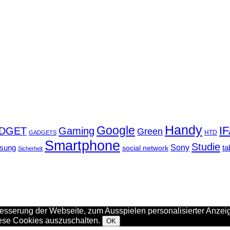
Handy
Google
I
DGET
Gaming
Green
GADGETS
HTD
Smartphone
Studie
Sony
sung
social network
ta
Sicherheit
sserung der Webseite, zum Ausspielen personalisierter Anzeig
iese Cookies auszuschalten.
OK