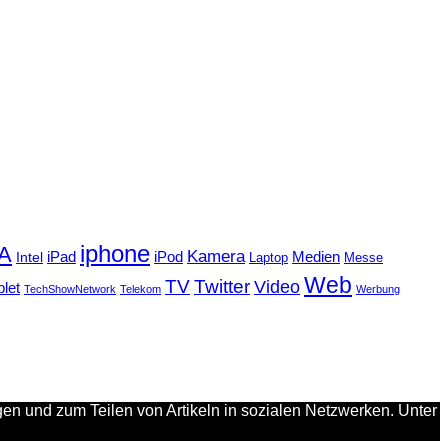
iphone
FA
Kamera
iPad
Intel
iPod
Medien
Laptop
Messe
Web
TV
Twitter
Video
blet
TechShowNetwork
Telekom
Werbung
en und zum Teilen von Artikeln in sozialen Netzwerken. Unter