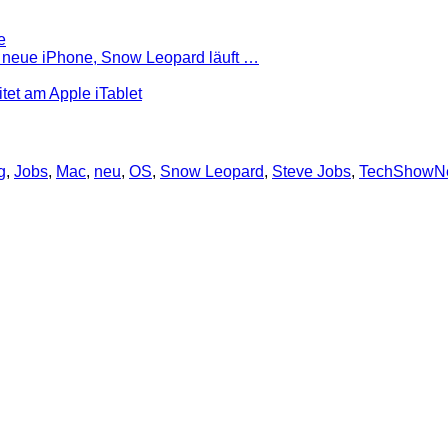
e
 neue iPhone, Snow Leopard läuft …
tet am Apple iTablet
g
,
Jobs
,
Mac
,
neu
,
OS
,
Snow Leopard
,
Steve Jobs
,
TechShowN