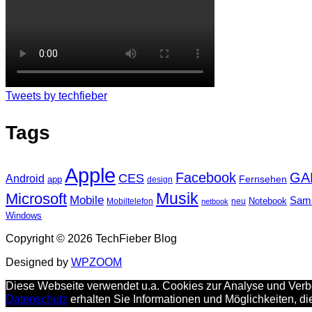
Tweets by techfieber
Tags
Apple
Facebook
GA
CES
Android
Fernsehen
app
design
Musik
Microsoft
Mobile
Sam
Notebook
Mobiltelefon
neu
netbook
Windows
Copyright © 2026 TechFieber Blog
Designed by
WPZOOM
Diese Webseite verwendet u.a. Cookies zur Analyse und Verbe
Datenschutz
erhalten Sie Informationen und Möglichkeiten, d