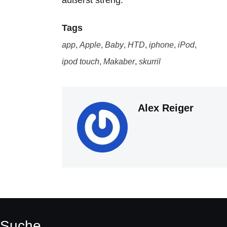
äußerst streng.
Tags
app
,
Apple
,
Baby
,
HTD
,
iphone
,
iPod
,
ipod touch
,
Makaber
,
skurril
Alex Reiger
Suche