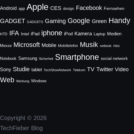
Apple
Facebook
CES
Android
Fernsehen
app
design
Handy
Google
GADGET
Gaming
Green
GADGETS
iphone
IFA
Kamera
iPad
Intel
iPod
Medien
Laptop
HTD
Musik
Microsoft
Mobile
Messe
Mobiltelefon
neu
netbook
Smartphone
Samsung
social network
Notebook
Sicherheit
Studie
TV
Twitter
Video
Sony
tablet
TechShowNetwork
Telekom
Web
Windows
Werbung
Copyright © 2026
TechFieber Blog