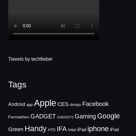
Tweets by techfieber
Tags
Apple
Facebook
CES
Android
app
design
Google
GADGET
Gaming
Fernsehen
GADGETS
Handy
iphone
IFA
Green
iPad
Intel
iPod
HTD