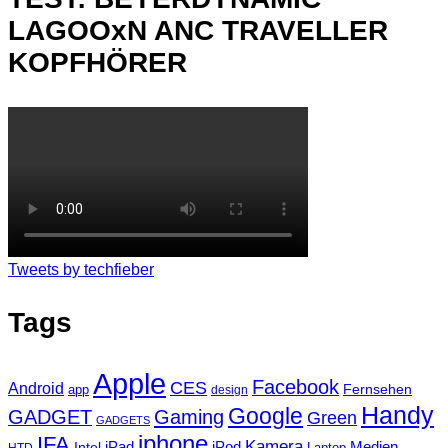
LAGOOxN ANC TRAVELLER
KOPFHÖRER
Tweets by techfieber
Tags
Apple
Facebook
CES
Android
Fernsehen
app
design
Handy
Google
GADGET
Gaming
Green
GADGETS
iphone
IFA
Kamera
iPad
Intel
iPod
Medien
Laptop
HTD