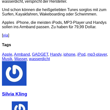
wasserdicht, verspricht der Hersteller.
Und schon können die heißgeliebten Tunes sorglos mit zum
Surfen, Kayakfahren, Wakeboarding oder Schwimmen.
Apples iPhone, die meisten iPods, MP3-Player und Handys
sollen ins Armband passen. Zu haben für 79,99 Dollar.
[
via
]
Tags
Apple
,
Armband
,
GADGET
,
Handy
,
iphone
,
iPod
,
mp3-player
,
Musik
,
Wasser
,
wasserdicht
Silvia Kling