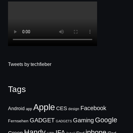
Tweets by techfieber
Tags
Apple
Facebook
CES
Android
app
design
Google
GADGET
Gaming
Fernsehen
GADGETS
Handy
iphone
IFA