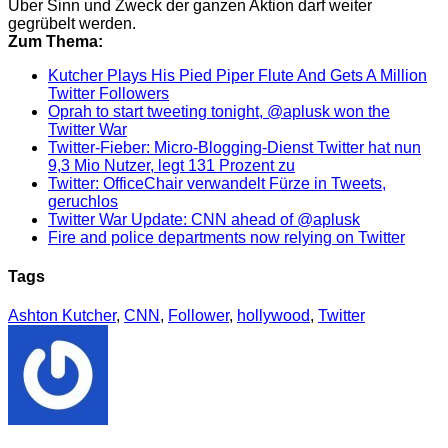
Über Sinn und Zweck der ganzen Aktion darf weiter
gegrübelt werden.
Zum Thema:
Kutcher Plays His Pied Piper Flute And Gets A Million
Twitter Followers
Oprah to start tweeting tonight, @aplusk won the
Twitter War
Twitter-Fieber: Micro-Blogging-Dienst Twitter hat nun
9,3 Mio Nutzer, legt 131 Prozent zu
Twitter: OfficeChair verwandelt Fürze in Tweets,
geruchlos
Twitter War Update: CNN ahead of @aplusk
Fire and police departments now relying on Twitter
Tags
Ashton Kutcher
,
CNN
,
Follower
,
hollywood
,
Twitter