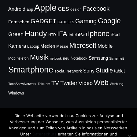
Apple
Facebook
CES
Android
app
design
Google
GADGET
Gaming
Fernsehen
GADGETS
Handy
iphone
IFA
Green
iPad
Intel
iPod
HTD
Microsoft
Mobile
Kamera
Medien
Laptop
Messe
Musik
Samsung
Notebook
Mobiltelefon
neu
netbook
Sicherheit
Smartphone
Studie
Sony
social network
tablet
Web
TV
Twitter
Video
TechShowNetwork
Telekom
Werbung
Windows
Diese Webseite verwendet u.a. Cookies zur Analyse und
Verbesserung der Webseite, zum Ausspielen personalisierter
Anzeigen und zum Teilen von Artikeln in sozialen Netzwerken.
Copyright © 2026
Unter
Datenschutz
erhalten Sie Informationen und
TechFieber Blog