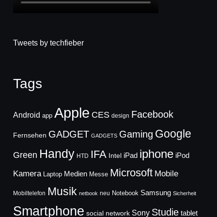
Tweets by techfieber
Tags
Apple
Facebook
CES
Android
app
design
Google
GADGET
Gaming
Fernsehen
GADGETS
Handy
iphone
IFA
Green
iPad
Intel
iPod
HTD
Microsoft
Mobile
Kamera
Medien
Laptop
Messe
Musik
Samsung
Notebook
Mobiltelefon
neu
netbook
Sicherheit
Smartphone
Studie
Sony
social network
tablet