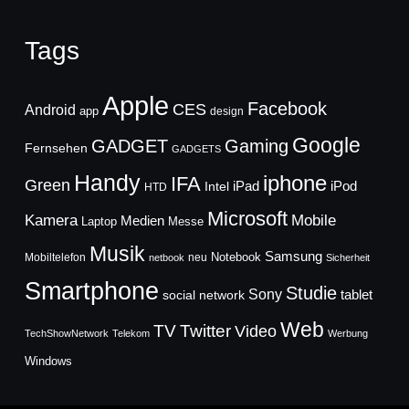
Tags
Apple
Facebook
CES
Android
app
design
Google
GADGET
Gaming
Fernsehen
GADGETS
Handy
iphone
IFA
Green
iPad
Intel
iPod
HTD
Microsoft
Mobile
Kamera
Medien
Laptop
Messe
Musik
Samsung
Notebook
Mobiltelefon
neu
netbook
Sicherheit
Smartphone
Studie
Sony
social network
tablet
Web
TV
Twitter
Video
TechShowNetwork
Telekom
Werbung
Windows