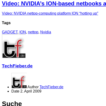
Video: NVIDIA’s ION-based netbooks a
Video: NVIDIA nettop-computing platform ION “hotting up”
Tags
GADGET
,
ION
,
nettop
,
Nvidia
TechFieber.de
Author
TechFieber.de
Date
2. April 2009
Suche