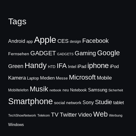
Tags
Apple
Facebook
CES
Android
app
design
Google
GADGET
Gaming
Fernsehen
GADGETS
Handy
iphone
IFA
Green
iPad
Intel
iPod
HTD
Microsoft
Mobile
Kamera
Medien
Laptop
Messe
Musik
Samsung
Notebook
Mobiltelefon
neu
netbook
Sicherheit
Smartphone
Studie
Sony
social network
tablet
Web
TV
Twitter
Video
TechShowNetwork
Telekom
Werbung
Windows