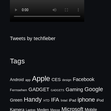
Tweets by techfieber
Tags
Apple
Facebook
CES
Android
app
design
Google
GADGET
Gaming
Fernsehen
GADGETS
Handy
iphone
IFA
Green
iPad
Intel
iPod
HTD
Microsoft
Mobile
Kamera
Medien
Laptop
Messe