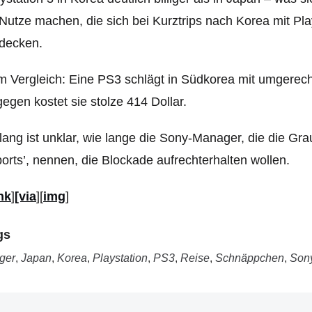
Nutze machen, die sich bei Kurztrips nach Korea mit P
ndecken.
 Vergleich: Eine PS3 schlägt in Südkorea mit umgerech
egen kostet sie stolze 414 Dollar.
lang ist unklar, wie lange die Sony-Manager, die die Gra
orts’, nennen, die Blockade aufrechterhalten wollen.
nk
]
[via
][
img
]
gs
iger
,
Japan
,
Korea
,
Playstation
,
PS3
,
Reise
,
Schnäppchen
,
Son