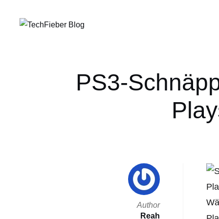
PS3-Schnäppc
Play
Pla
Wä
Author
Reah
Pla