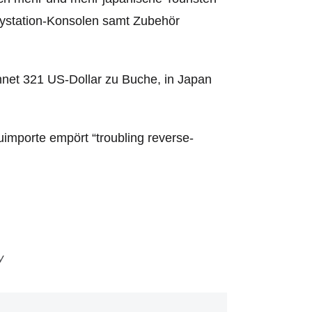
laystation-Konsolen samt Zubehör
net 321 US-Dollar zu Buche, in Japan
uimporte empört “troubling reverse-
y