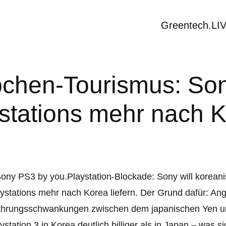
Greentech.LI
hen-Tourismus: Sony 
stations mehr nach 
Playstation-Blockade: Sony will korean
ystations mehr nach Korea liefern. Der Grund dafür: An
hrungsschwankungen zwischen dem japanischen Yen un
ystation 3 in Korea deutlich billiger als in Japan
– was si