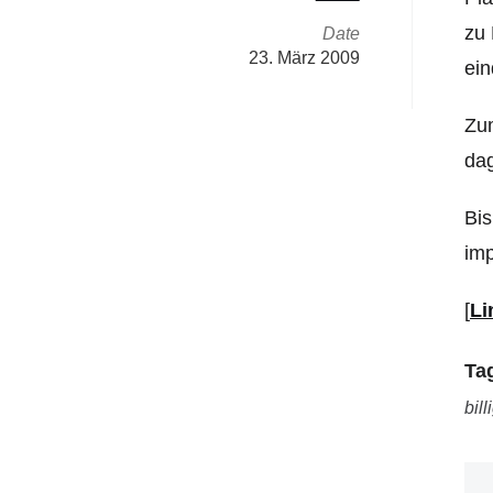
zu 
Date
23. März 2009
ei
Zum
dag
Bis
imp
[
Li
Ta
bill