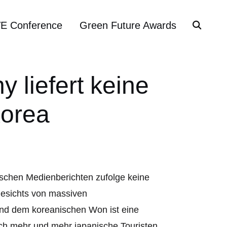
VE Conference
Green Future Awards
liefert keine
Korea
ischen Medienberichten zufolge keine
gesichts von massiven
d dem koreanischen Won ist eine
ch mehr und mehr japanische Touristen