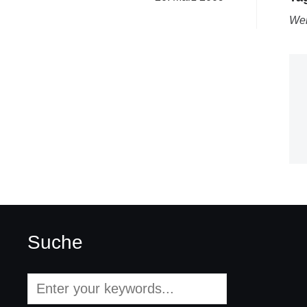
We
Suche