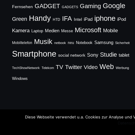
Google
GADGET
Gaming
Fernsehen
GADGETS
Handy
iphone
IFA
Green
iPad
Intel
iPod
HTD
Microsoft
Mobile
Kamera
Medien
Laptop
Messe
Musik
Samsung
Notebook
Mobiltelefon
neu
netbook
Sicherheit
Smartphone
Studie
Sony
social network
tablet
Web
TV
Twitter
Video
TechShowNetwork
Telekom
Werbung
Windows
Copyright © 2026 TechFieber Blog
Diese Webseite verwendet u.a. Cookies zur Analyse und V
Datensch
Designed by
WPZOOM