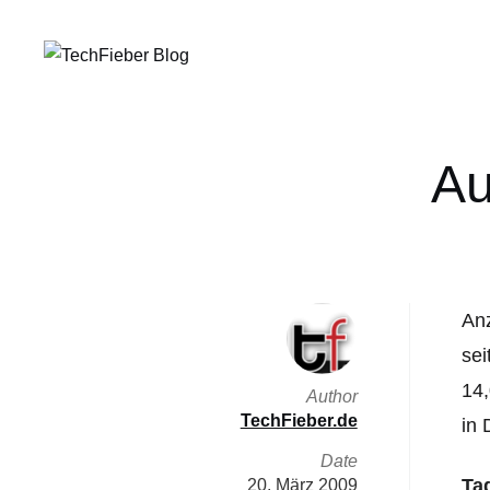
Au
Anz
sei
14,
Author
TechFieber.de
in 
Date
Ta
20. März 2009