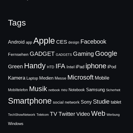
Tags
Apple
Facebook
CES
Android
app
design
Google
GADGET
Gaming
Fernsehen
GADGETS
Handy
iphone
IFA
Green
iPad
Intel
iPod
HTD
Microsoft
Mobile
Kamera
Medien
Laptop
Messe
Musik
Samsung
Notebook
Mobiltelefon
neu
netbook
Sicherheit
Smartphone
Studie
Sony
social network
tablet
Web
TV
Twitter
Video
TechShowNetwork
Telekom
Werbung
Windows