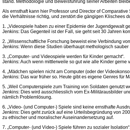
stand. Methodologie und Beweisführung seiner Arbeiten bleib
Als ernsthaft kann hier Professor und Director of Comparative 
die Verhältnisse richtig, und zerstört die gängigen Klischees
1. „Videospiele haben zu einer Epidemie der Jugendgewalt gef
Jenkins: Das Gegenteil ist der Fall, sie geht seit 30 Jahren kon
2. „Wissenschaftliche Forschung beweist eine Verbindung vo
Jenkins: Wenn diese Studien überhaupt methologisch sauber 
3. „Computer- und Videospiele werden für Kinder gemacht“.
Jenkins: Auch wenn mittlerweile so gut wie alle Kinder gerne 
4. „Mädchen spielen nicht am Computer (oder der Videokonsol
Jenkins: Das war früher so. Heute gibt es eigene Genres für Mä
5. „Weil Computerspiele zum Training von Soldaten genutzt w
Jenkins: Dies wird ausschliesslich vom Ex-Militärausbilder 
nämlich Problemlösung.
6. „Video- (und Computer-) Spiele sind keine ernsthafte Ausdr
Jenkins: Dies geht zurück auf eine Urteilsbegründung von 200
zu ethischer und moralischer Auseinandersetzung auf.
7. „Computer- (und Video-) Spiele führen zu sozialer Isolation“