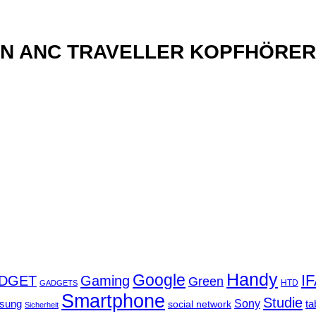
xN ANC TRAVELLER KOPFHÖRER
Handy
Google
I
DGET
Gaming
Green
GADGETS
HTD
Smartphone
Studie
Sony
sung
social network
ta
Sicherheit