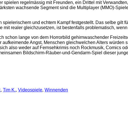
r spielen regelmässig mit Freunden, ein Drittel mit Verwandten, 
ärksten wachsende Segment sind die Multiplayer (MMO)-Spiele
 spielerischem und echtem Kampf festgestellt. Das selbe gilt
 mit realer gleichzusetzen, ist bestenfalls problematisch, wenn
h schon lange von dem Horrorbild gehirnwaschender Freizeitsof
er aufkeimende Angst, Menschen gleichwelchen Alters würden si
 sich also weder auf Fernsehkrimis noch Rockmusik, Comics ode
insamen Bildschirm-Räuber-und-Gendarm-Spiel dieser jungen 
k
,
Tim K.
,
Videospiele
,
Winnenden