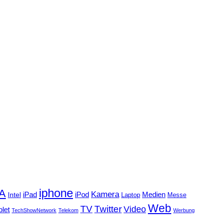
iphone
FA
Kamera
iPad
Intel
iPod
Medien
Laptop
Messe
Web
TV
Twitter
Video
blet
TechShowNetwork
Telekom
Werbung