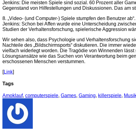
Jenkins: Die meisten Spiele sind sozial. 60 Prozent aller Game
Gegenstand von Hilfestellungen und Diskussionen. Das am st
8. „Video- (und Computer-) Spiele stumpfen den Benutzer ab“.
Jenkins: Schon bei Affen wurde eine Unterscheidung zwischen
Studien der Verhaltensforschung, spielerische Aggression wäre
Wir sehen also, dass Psychologie und Verhaltensforschung sic
Nachteile des „Bildschirmsports“ diskutieren. Die immer wied
vielfach widerlegt worden. Die Tragödie von Winnenden lässt
Lösungsansätze wie das Suchen von Verantwortung beim geme
erschossenen Menschen verstummen.
[
Link
]
Tags
Amoklauf
,
computerspiele
,
Games
,
Gaming
,
killerspiele
,
Musi