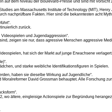
en auf dem Niveau der Boulevard-Presse und sind mit Vorsicht
Studies am Massachusetts Institute of Technology (MIT), Henry J
 durch nachprüfbare Fakten. Hier sind die bekanntesten acht Myt
ührt“.
tinuierlich zurück.
n Videospielen und Jugendaggression“.
sind, zeigen sie nur, dass agressive Menschen aggressive Med
videospielen, hat sich der Markt auf junge Erwachsene verlagert
e)“.
dchen, und starke weibliche Identifikationsfiguren in Spielen.
erden, haben sie dieselbe Wirkung auf Jugendliche“.
und Moralreformer David Grossman behauptet. Alle Forschung zu
ucksform“.
2, wo ältere, eingleisige Actionspiele zur Begründung herangez
.