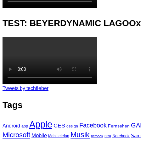
TEST: BEYERDYNAMIC LAGOO
Tweets by techfieber
Tags
Apple
Facebook
GA
CES
Android
Fernsehen
app
design
Musik
Microsoft
Mobile
Sam
Notebook
Mobiltelefon
neu
netbook