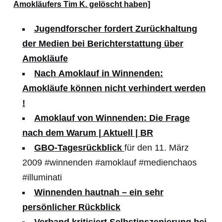
Amokläufers Tim K. gelöscht haben]
Jugendforscher fordert Zurückhaltung
der Medien bei Berichterstattung über
Amokläufe
Nach
Amoklauf
in
Winnenden
:
Amokläufe
können nicht verhindert werden
!
Amoklauf von
Winnenden
: Die Frage
nach dem Warum | Aktuell | BR
GBO-Tagesrückblick
für den 11. März
2009 #winnenden #amoklauf #medienchaos
#illuminati
Winnenden hautnah – ein sehr
persönlicher Rückblick