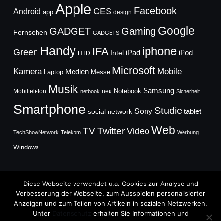
Apple
Facebook
CES
Android
app
design
Google
GADGET
Gaming
Fernsehen
GADGETS
Handy
iphone
IFA
Green
iPad
Intel
iPod
HTD
Microsoft
Mobile
Kamera
Medien
Laptop
Messe
Musik
Samsung
Notebook
Mobiltelefon
neu
netbook
Sicherheit
Smartphone
Studie
Sony
social network
tablet
Web
TV
Twitter
Video
TechShowNetwork
Telekom
Werbung
Windows
Diese Webseite verwendet u.a. Cookies zur Analyse und
Verbesserung der Webseite, zum Ausspielen personalisierter
Anzeigen und zum Teilen von Artikeln in sozialen Netzwerken.
Copyright © 2026
Unter
Datenschutz
erhalten Sie Informationen und
TechFieber Blog