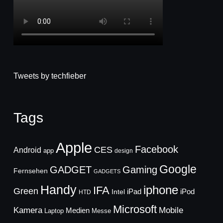
Tweets by techfieber
Tags
Apple
Facebook
CES
Android
app
design
Google
GADGET
Gaming
Fernsehen
GADGETS
Handy
iphone
IFA
Green
iPad
Intel
iPod
HTD
Microsoft
Mobile
Kamera
Medien
Laptop
Messe