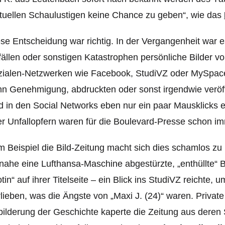
rtuellen Schaulustigen keine Chance zu geben“
, wie das
se Entscheidung war richtig. In der Vergangenheit wa
ällen oder sonstigen Katastrophen persönliche Bilder v
zialen-Netzwerken wie Facebook, StudiVZ oder MySpac
n Genehmigung, abdruckten oder sonst irgendwie veröff
d in den Social Networks eben nur ein paar Mausklicks e
r Unfallopfern waren für die Boulevard-Presse schon 
 Beispiel die Bild-Zeitung macht sich dies schamlos z
nahe eine Lufthansa-Maschine abgestürzte, „enthüllte“ 
otin“ auf ihrer Titelseite – ein Blick ins StudiVZ reicht
lieben, was die Ängste von „Maxi J. (24)“ waren. Private 
ilderung der Geschichte kaperte die Zeitung aus deren 