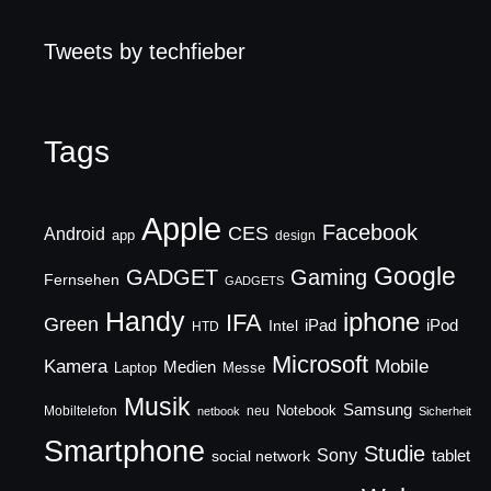
Tweets by techfieber
Tags
Apple
Facebook
CES
Android
app
design
Google
GADGET
Gaming
Fernsehen
GADGETS
Handy
iphone
IFA
Green
iPad
Intel
iPod
HTD
Microsoft
Mobile
Kamera
Medien
Laptop
Messe
Musik
Samsung
Notebook
Mobiltelefon
neu
netbook
Sicherheit
Smartphone
Studie
Sony
social network
tablet