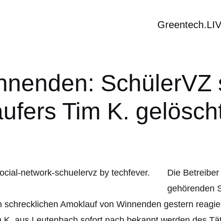
Greentech.LI
nenden: SchülerVZ so
ufers Tim K. gelösch
Die Betreiber
gehörenden So
 schrecklichen Amoklauf von Winnenden gestern reagier
 K. aus Leutenbach sofort nach bekannt werden des T