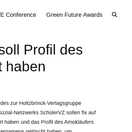
VE Conference
Green Future Awards
ll Profil des
t haben
 des zur Holtzbrinck-Verlagsgruppe
zial-Netzwerks SchülerVZ sollen fix auf
t haben und das Profil des Amokläufers
äternamens gelöscht haben, um