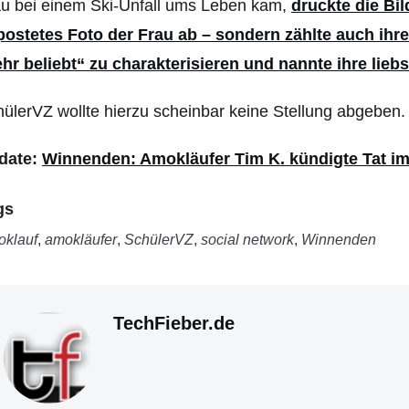
u bei einem Ski-Unfall ums Leben kam,
druckte die Bi
postetes Foto der Frau ab – sondern zählte auch ihre
hr beliebt“ zu charakterisieren und nannte ihre lieb
ülerVZ wollte hierzu scheinbar keine Stellung abgeben.
date:
Winnenden: Amokläufer Tim K. kündigte Tat im 
gs
klauf
,
amokläufer
,
SchülerVZ
,
social network
,
Winnenden
TechFieber.de