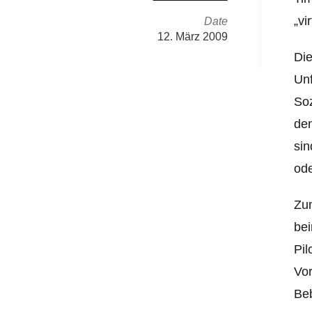
„vi
Date
12. März 2009
Die
Unf
So
den
sin
ode
Zum
bei
Pil
Vor
Beb