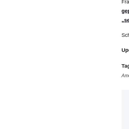
Fra
ge
„se
Sch
Up
Ta
Amo