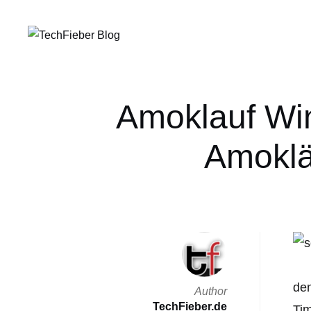
Amoklauf Win
Amoklä
den
Author
TechFieber.de
Tim