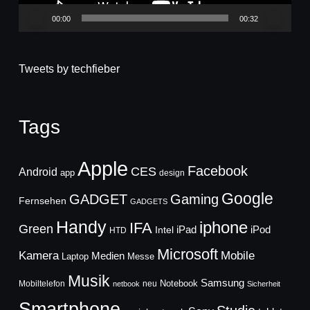
00:00
00:32
Tweets by techfieber
Tags
Apple
Facebook
CES
Android
app
design
Google
GADGET
Gaming
Fernsehen
GADGETS
Handy
iphone
IFA
Green
iPad
Intel
iPod
HTD
Microsoft
Mobile
Kamera
Medien
Laptop
Messe
Musik
Samsung
Notebook
Mobiltelefon
neu
netbook
Sicherheit
Smartphone