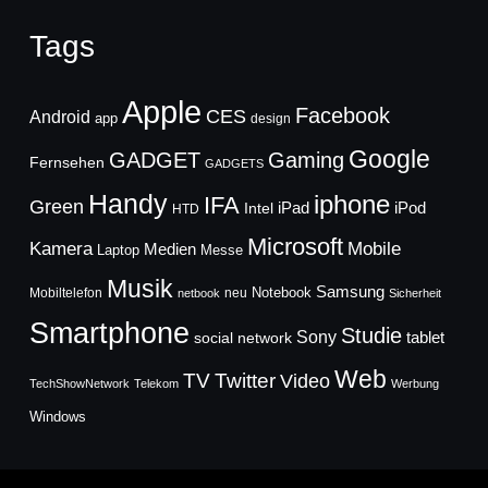
Tags
Apple
Facebook
CES
Android
app
design
Google
GADGET
Gaming
Fernsehen
GADGETS
Handy
iphone
IFA
Green
iPad
Intel
iPod
HTD
Microsoft
Mobile
Kamera
Medien
Laptop
Messe
Musik
Samsung
Notebook
Mobiltelefon
neu
netbook
Sicherheit
Smartphone
Studie
Sony
social network
tablet
Web
TV
Twitter
Video
TechShowNetwork
Telekom
Werbung
Windows