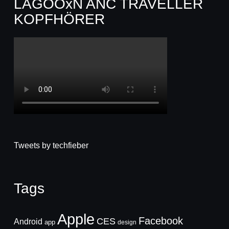
LAGOOxN ANC TRAVELLER
KOPFHÖRER
Tweets by techfieber
Tags
Apple
Facebook
CES
Android
app
design