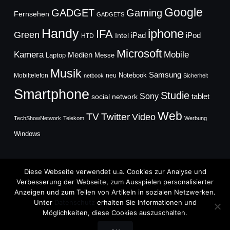
Google
GADGET
Gaming
Fernsehen
GADGETS
Handy
iphone
IFA
Green
iPad
Intel
iPod
HTD
Microsoft
Mobile
Kamera
Medien
Laptop
Messe
Musik
Samsung
Notebook
Mobiltelefon
neu
netbook
Sicherheit
Smartphone
Studie
Sony
social network
tablet
Web
TV
Twitter
Video
TechShowNetwork
Telekom
Werbung
Windows
Diese Webseite verwendet u.a. Cookies zur Analyse und
Verbesserung der Webseite, zum Ausspielen personalisierter
Anzeigen und zum Teilen von Artikeln in sozialen Netzwerken.
Copyright © 2026
Unter
Datenschutz
erhalten Sie Informationen und
TechFieber Blog
Möglichkeiten, diese Cookies auszuschalten.
Designed by
WPZOOM