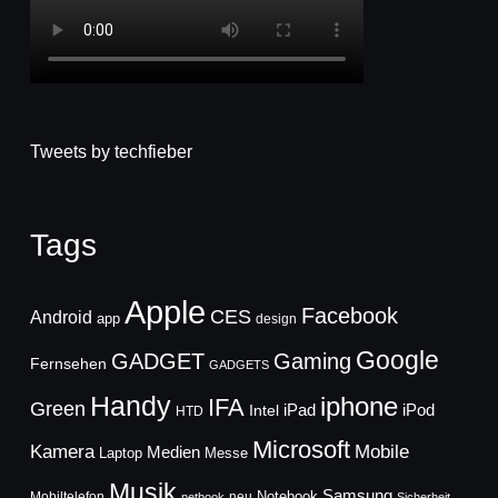
Tweets by techfieber
Tags
Apple
Facebook
CES
Android
app
design
Google
GADGET
Gaming
Fernsehen
GADGETS
Handy
iphone
IFA
Green
iPad
Intel
iPod
HTD
Microsoft
Mobile
Kamera
Medien
Laptop
Messe
Musik
Samsung
Notebook
Mobiltelefon
neu
netbook
Sicherheit