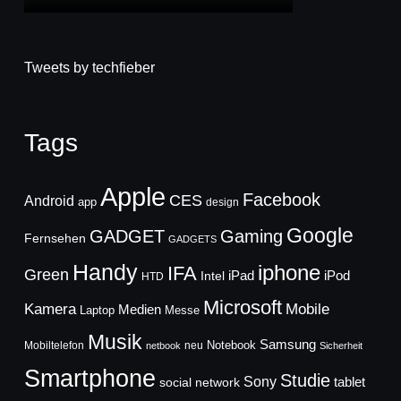
Tweets by techfieber
Tags
Apple
Facebook
CES
Android
app
design
Google
GADGET
Gaming
Fernsehen
GADGETS
Handy
iphone
IFA
Green
iPad
Intel
iPod
HTD
Microsoft
Mobile
Kamera
Medien
Laptop
Messe
Musik
Samsung
Notebook
Mobiltelefon
neu
netbook
Sicherheit
Smartphone
Studie
Sony
social network
tablet