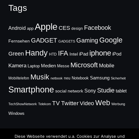
Tags
Apple
Facebook
CES
Android
app
design
Google
GADGET
Gaming
Fernsehen
GADGETS
Handy
iphone
IFA
Green
iPad
Intel
iPod
HTD
Microsoft
Mobile
Kamera
Medien
Laptop
Messe
Musik
Samsung
Notebook
Mobiltelefon
neu
netbook
Sicherheit
Smartphone
Studie
Sony
social network
tablet
Web
TV
Twitter
Video
TechShowNetwork
Telekom
Werbung
Windows
Diese Webseite verwendet u.a. Cookies zur Analyse und