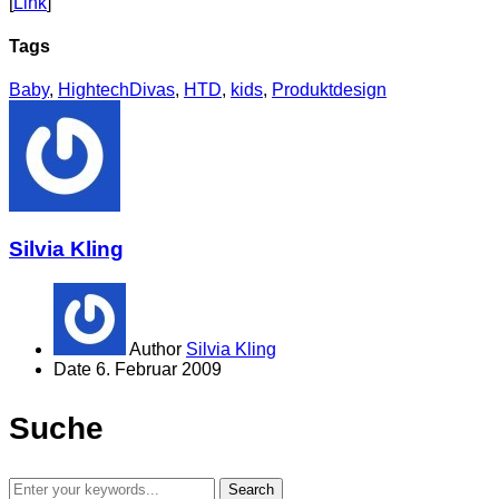
[
Link
]
Tags
Baby
,
HightechDivas
,
HTD
,
kids
,
Produktdesign
Silvia Kling
Author
Silvia Kling
Date
6. Februar 2009
Suche