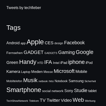
Tweets by techfieber
Tags
Apple
Facebook
CES
Android
app
design
Google
GADGET
Gaming
Fernsehen
GADGETS
Handy
iphone
IFA
Green
iPad
Intel
iPod
HTD
Microsoft
Mobile
Kamera
Medien
Laptop
Messe
Musik
Samsung
Notebook
Mobiltelefon
neu
netbook
Sicherheit
Smartphone
Studie
Sony
social network
tablet
Web
TV
Twitter
Video
TechShowNetwork
Telekom
Werbung