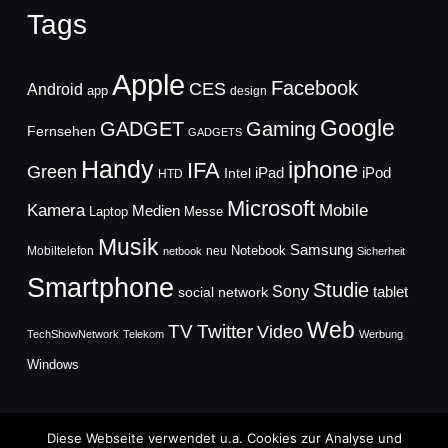
Tags
Apple
Facebook
CES
Android
app
design
Google
GADGET
Gaming
Fernsehen
GADGETS
Handy
iphone
IFA
Green
iPad
Intel
iPod
HTD
Microsoft
Mobile
Kamera
Medien
Laptop
Messe
Musik
Samsung
Notebook
Mobiltelefon
neu
netbook
Sicherheit
Smartphone
Studie
Sony
social network
tablet
Web
TV
Twitter
Video
TechShowNetwork
Telekom
Werbung
Windows
Diese Webseite verwendet u.a. Cookies zur Analyse und