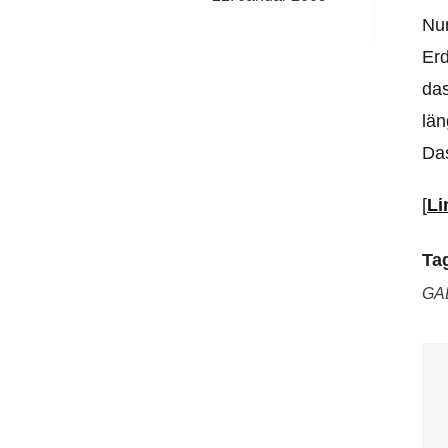
Nun
Erd
das
län
Das
[
Li
Ta
GA