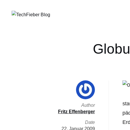
Globu
sta
Author
Fritz Effenberger
päd
Er
Date
22. Januar 2009