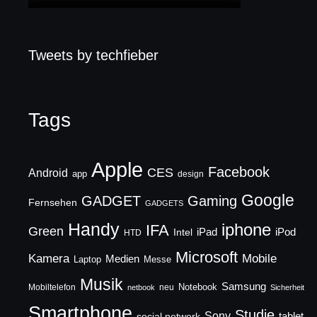
Tweets by techfieber
Tags
Apple
Facebook
CES
Android
app
design
Google
GADGET
Gaming
Fernsehen
GADGETS
Handy
iphone
IFA
Green
iPad
Intel
iPod
HTD
Microsoft
Mobile
Kamera
Medien
Laptop
Messe
Musik
Samsung
Notebook
Mobiltelefon
neu
netbook
Sicherheit
Smartphone
Studie
Sony
social network
tablet