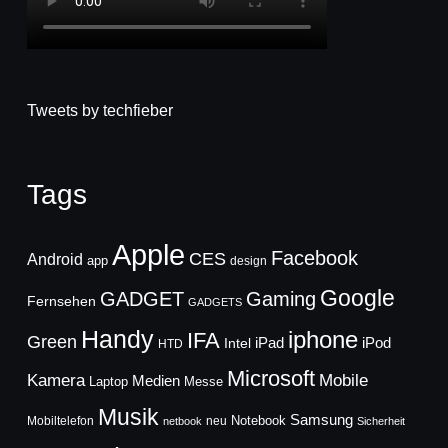
Tweets by techfieber
Tags
Apple
Facebook
CES
Android
app
design
Google
GADGET
Gaming
Fernsehen
GADGETS
Handy
iphone
IFA
Green
iPad
Intel
iPod
HTD
Microsoft
Mobile
Kamera
Medien
Laptop
Messe
Musik
Samsung
Notebook
Mobiltelefon
neu
netbook
Sicherheit