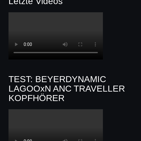
Letzte Videos
TEST: BEYERDYNAMIC
LAGOOxN ANC TRAVELLER
KOPFHÖRER