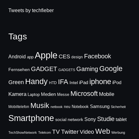
Tweets by techfieber
Tags
Apple
Facebook
CES
Android
app
design
Google
GADGET
Gaming
Fernsehen
GADGETS
Handy
iphone
IFA
Green
iPad
Intel
iPod
HTD
Microsoft
Mobile
Kamera
Medien
Laptop
Messe
Musik
Samsung
Notebook
Mobiltelefon
neu
netbook
Sicherheit
Smartphone
Studie
Sony
social network
tablet
Web
TV
Twitter
Video
TechShowNetwork
Telekom
Werbung