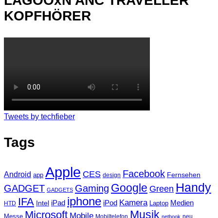
LAGOOxN ANC TRAVELLER
KOPFHÖRER
Tweets by techfieber
Tags
Apple
Facebook
CES
Android
Fernsehen
app
design
Handy
Google
GADGET
Gaming
Green
GADGETS
iphone
IFA
Kamera
iPad
Intel
iPod
Medien
Laptop
HTD
Musik
Microsoft
Mobile
Messe
Mobiltelefon
neu
netbook