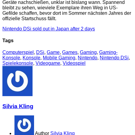
Geräte nachschießen, unklar ist bislang wann. Spannend
bleibt zu sehen, wieviele Exemplare ihren Weg in US-
Gefilde schaffen, bevor dort im Sommer nächsten Jahres der
offizielle Startschuss fällt.
Nintendo DSi sold out in Japan after 2 days
Tags
Computerspiel
,
DSi
,
Game
,
Games
,
Gaming
,
Gaming-
Konsole
,
Konsole
,
Mobile Gaming
,
Nintendo
,
Nintendo DSi
,
Spielekonsole
,
Videogame
,
Videospiel
Silvia Kling
Author
Silvia Kling