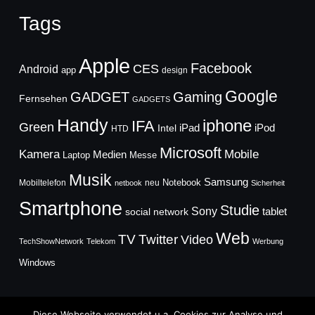
Tags
Apple
Facebook
CES
Android
app
design
Google
GADGET
Gaming
Fernsehen
GADGETS
Handy
iphone
IFA
Green
iPad
Intel
iPod
HTD
Microsoft
Mobile
Kamera
Medien
Laptop
Messe
Musik
Samsung
Notebook
Mobiltelefon
neu
netbook
Sicherheit
Smartphone
Studie
Sony
social network
tablet
Web
TV
Twitter
Video
TechShowNetwork
Telekom
Werbung
Windows
Diese Webseite verwendet u.a. Cookies zur Analyse und