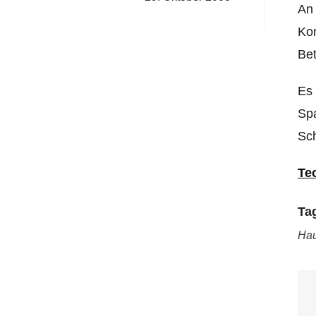
An 
Kon
Be
Es 
Spa
Sch
Te
Ta
Ha