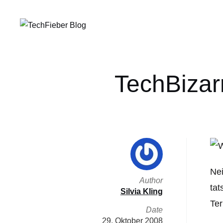
TechBizarr
Nei
Author
tat
Silvia Kling
Ter
Date
29. Oktober 2008