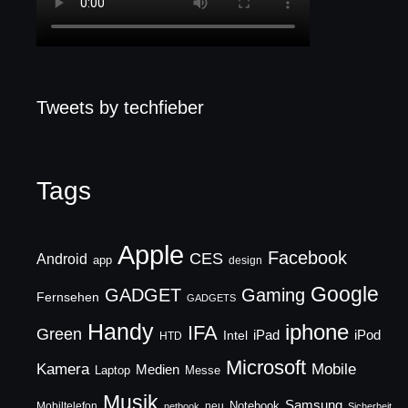
Tweets by techfieber
Tags
Apple
Facebook
CES
Android
app
design
Google
GADGET
Gaming
Fernsehen
GADGETS
Handy
iphone
IFA
Green
iPad
Intel
iPod
HTD
Microsoft
Mobile
Kamera
Medien
Laptop
Messe
Musik
Samsung
Notebook
Mobiltelefon
neu
netbook
Sicherheit