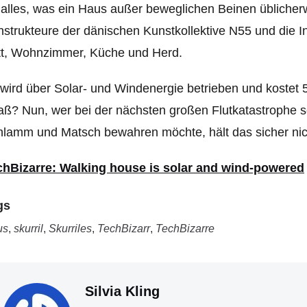
alles, was ein Haus außer beweglichen Beinen üblicher
strukteure der dänischen Kunstkollektive N55 und die I
tt, Wohnzimmer, Küche und Herd.
wird über Solar- und Windenergie betrieben und kostet
ß? Nun, wer bei der nächsten großen Flutkatastrophe 
lamm und Matsch bewahren möchte, hält das sicher nich
chBizarre: Walking house is solar and wind-powered
gs
us
,
skurril
,
Skurriles
,
TechBizarr
,
TechBizarre
Silvia Kling