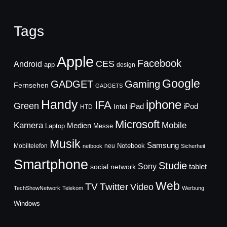
Tags
Apple
Facebook
CES
Android
app
design
Google
GADGET
Gaming
Fernsehen
GADGETS
Handy
iphone
IFA
Green
iPad
Intel
iPod
HTD
Microsoft
Mobile
Kamera
Medien
Laptop
Messe
Musik
Samsung
Notebook
Mobiltelefon
neu
netbook
Sicherheit
Smartphone
Studie
Sony
social network
tablet
Web
TV
Twitter
Video
TechShowNetwork
Telekom
Werbung
Windows