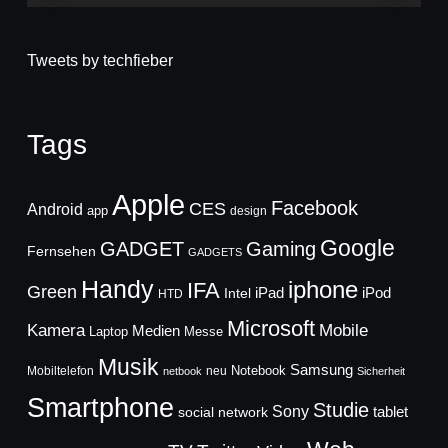
Tweets by techfieber
Tags
Apple
Facebook
CES
Android
app
design
Google
GADGET
Gaming
Fernsehen
GADGETS
Handy
iphone
IFA
Green
iPad
Intel
iPod
HTD
Microsoft
Mobile
Kamera
Medien
Laptop
Messe
Musik
Samsung
Notebook
Mobiltelefon
neu
netbook
Sicherheit
Smartphone
Studie
Sony
social network
tablet