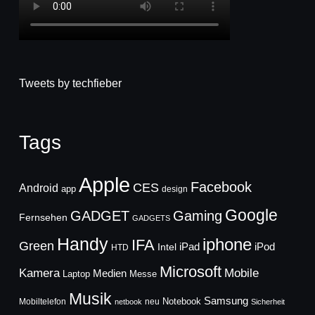
Tweets by techfieber
Tags
Apple
Facebook
CES
Android
app
design
Google
GADGET
Gaming
Fernsehen
GADGETS
Handy
iphone
IFA
Green
iPad
Intel
iPod
HTD
Microsoft
Mobile
Kamera
Medien
Laptop
Messe
Musik
Samsung
Notebook
Mobiltelefon
neu
netbook
Sicherheit