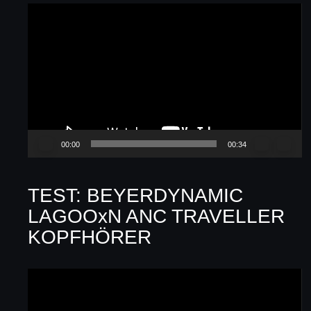
Video-
Player
00:00
00:34
TEST: BEYERDYNAMIC
LAGOOxN ANC TRAVELLER
KOPFHÖRER
Video-
Player