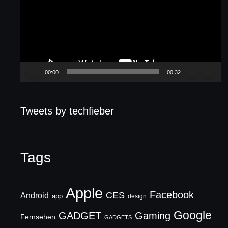
00:00
00:32
Tweets by techfieber
Tags
Apple
Facebook
CES
Android
app
design
Google
GADGET
Gaming
Fernsehen
GADGETS